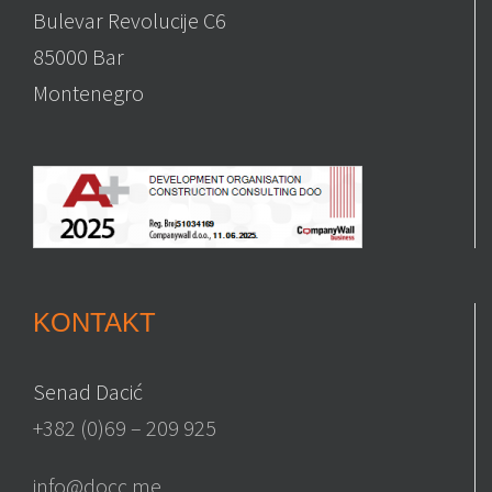
Bulevar Revolucije C6
85000 Bar
Montenegro
KONTAKT
Senad Dacić
+382 (0)69 – 209 925
info@docc.me