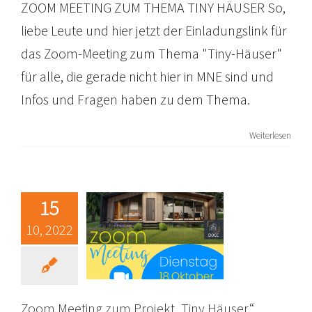
ZOOM MEETING ZUM THEMA TINY HÄUSER So,
liebe Leute und hier jetzt der Einladungslink für
das Zoom-Meeting zum Thema "Tiny-Häuser"
für alle, die gerade nicht hier in MNE sind und
Infos und Fragen haben zu dem Thema.
Zoom Meeting
Weiterlesen
zum Projekt
„Tiny Häuser“
Allgemein
News
Projekte
15
Tinyhaus
Zoom Meetings
10, 2022
Zoom Meeting zum Projekt „Tiny Häuser“