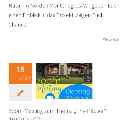
Natur im Norden Montenegros. Wir geben Euch
einen Einblick in das Projekt, zeigen Euch
Chancen
Zoom-
Meeting zum
Weiterlesen
Thema „Tiny-
Häuser“
18
Allgemein
News
Projekte
Tinyhaus
Zoom Meetings
11, 2022
Zoom-Meeting zum Thema „Tiny-Häuser“
November 18th, 2022